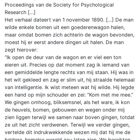
Proceedings van de Society for Psychological
Research […]
Het verhaal dateert van 1 november 1890. […] De man
wilde enkele bomen uit een goederenwagon halen,
maar omdat bomen zich achterin de wagon bevonden,
moest hij er eerst andere dingen uit halen. De man
zegt hierover:
“Ik open de deur van de wagon en er viel een ton
eieren uit. Precies op dat moment zag ik iemand van
een gemiddelde lengte rechts van mij staan. Hij was in
het wit gekleed en zag er slim uit, hij straalde helemaal
van intelligentie. Ik wist meteen wat hij wilde. Hij legde
een hand op mijn schouder en zei: “Kom met me mee.”
We gingen omhoog, bliksemsnel, als het ware, ik kon
de heuvels, bomen, gebouwen en wegen onder mij
zien liggen terwijl we samen naar boven gingen, totdat
ze uit het zicht verdwenen. Terwijl we verder gingen,
vertelde dit indrukwekkende wezen mij dat hij me de
heldere, hemelse wereld zou laten zien. We bereikten