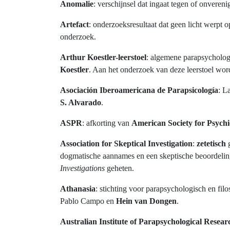
Anomalie
: verschijnsel dat ingaat tegen of onveren
Artefact
: onderzoeksresultaat dat geen licht werpt 
onderzoek.
Arthur Koestler-leerstoel
: algemene parapsychologi
Koestler
. Aan het onderzoek van deze leerstoel wor
Asociación Iberoamericana de Parapsicología
: L
S. Alvarado
.
ASPR
: afkorting van
American Society for Psychi
Association for Skeptical Investigation
:
zetetisch
dogmatische aannames en een skeptische beoordeli
Investigations
geheten.
Athanasia
: stichting voor parapsychologisch en fil
Pablo Campo en
Hein van Dongen
.
Australian Institute of Parapsychological Resear