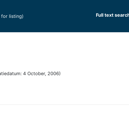
Full text searc
(current)
or listing)
tiedatum: 4 October, 2006)