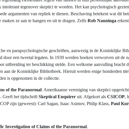
 intolerant tegenover skeptici te worden. Het kan psychologisch gezien 
oede argumenten van repliek te dienen. Beschaving betekent wat dit be
e maken ze aan te hangen en uit te dragen. Zelfs
Rob Nanninga
erkent
stische en parapsychologische geschriften, aanwezig in de Koninklijke B
erd door een tweetal legaten. In 1939 werden boeken verworven uit de 
or uitbreiding ter beschikking stelde. Een welkome aanvulling bracht
en aan de Koninklijke Bibliotheek. Hieruit werden enige honderden tit
den is opgenomen in de collectie.
aims of the Paranormal
: Amerikaanse vereniging van skeptici opgerich
Geeft het tijdschrift
Skeptical Enquirer
uit. Afgekort als
CSICOP
, 
COP zijn (geweest): Carl Sagan, Isaac Asimov, Philip Klass,
Paul Kur
fic Investigation of Claims of the Paranormal
.