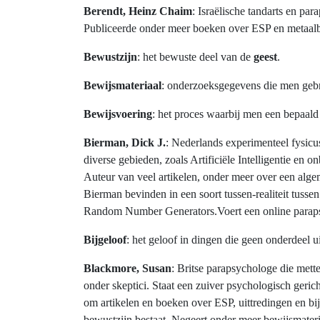
Berendt, Heinz Chaim
: Israëlische tandarts en pa
Publiceerde onder meer boeken over ESP en metaal
Bewustzijn
: het bewuste deel van de
geest
.
Bewijsmateriaal
: onderzoeksgegevens die men gebru
Bewijsvoering
: het proces waarbij men een bepaald 
Bierman, Dick J.
: Nederlands experimenteel fysic
diverse gebieden, zoals Artificiële Intelligentie e
Auteur van veel artikelen, onder meer over een algem
Bierman bevinden in een soort tussen-realiteit tusse
Random Number Generators.Voert een online paraps
Bijgeloof
: het geloof in dingen die geen onderdeel 
Blackmore, Susan
: Britse parapsychologe die mette
onder skeptici. Staat een zuiver psychologisch geri
om artikelen en boeken over ESP, uittredingen en b
bewustzijn bestaat. Negeert onder meer bewijsmateri