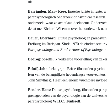
uit.
Barrington, Mary Rose
: Engelse juriste in ruste
parapsychologisch onderzoek of psychical research. 
onderzoek, waar ze actief aan deelneemt. Onderzocht
debat met Richard Wiseman over het onderzoek naar h
Bauer, Eberhard
: Duitse psycholoog en parapsych
Freiburg im Breisgau. Sinds 1970 de eindredacteur 
Parapsychology and Border Areas of Psychology
-bi
Bedrog
: opzettelijk verkeerde voorstelling van zak
Beloff, John
: belangrijke Britse filosoof en psych
Een van de belangrijkste hedendaagse voorvechters
John Smythies). Heeft een enorm vruchtbare invloed
Bender, Hans
: Duitse psycholoog, filosoof en pa
grensgebieden van de psychologie aan de Universite
parapsycholoog
W.H.C. Tenhaeff
.