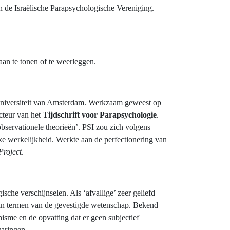
an de Israëlische Parapsychologische Vereniging.
aan te tonen of te weerleggen.
Universiteit van Amsterdam. Werkzaam geweest op
cteur van het
Tijdschrift voor Parapsychologie
.
observationele theorieën’. PSI zou zich volgens
eke werkelijkheid. Werkte aan de perfectionering van
Project
.
sche verschijnselen. Als ‘afvallige’ zeer geliefd
t in termen van de gevestigde wetenschap. Bekend
sme en de opvatting dat er geen subjectief
varingen.