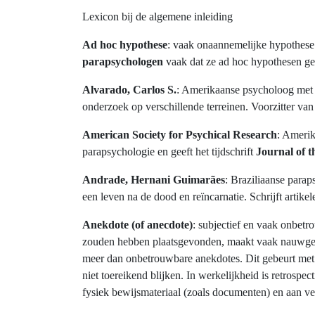
Lexicon bij de algemene inleiding
Ad hoc hypothese
: vaak onaannemelijke hypothese
parapsychologen
vaak dat ze ad hoc hypothesen ge
Alvarado, Carlos S.
: Amerikaanse psycholoog met 
onderzoek op verschillende terreinen. Voorzitter va
American Society for Psychical Research
: Amerik
parapsychologie en geeft het tijdschrift
Journal of t
Andrade, Hernani Guimarães
: Braziliaanse para
een leven na de dood en reïncarnatie. Schrijft artik
Anekdote (of anecdote)
: subjectief en vaak onbetr
zouden hebben plaatsgevonden, maakt vaak nauwgez
meer dan onbetrouwbare anekdotes. Dit gebeurt met
niet toereikend blijken. In werkelijkheid is retrospe
fysiek bewijsmateriaal (zoals documenten) en aan ver