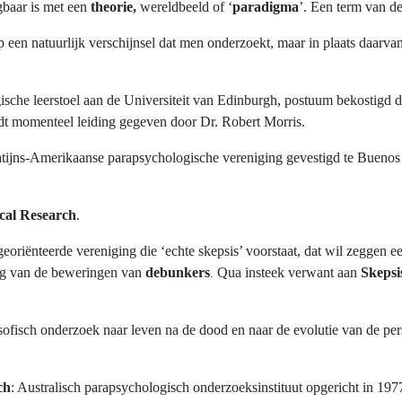
igbaar is met een
theorie,
wereldbeeld of ‘
paradigma
’. Een term van d
op een natuurlijk verschijnsel dat men onderzoekt, maar in plaats daarv
sche leerstoel aan de Universiteit van Edinburgh, postuum bekostigd d
dt momenteel leiding gegeven door Dr. Robert Morris.
atijns-Amerikaanse parapsychologische vereniging gevestigd te Buenos A
cal Research
.
georiënteerde
vereniging die ‘echte skepsis’ voorstaat, dat wil zeggen e
ng van de beweringen van
debunkers
Qua insteek verwant aan
Skepsi
.
osofisch onderzoek naar leven na de dood en naar de evolutie van de pe
ch
: Australisch parapsychologisch onderzoeksinstituut opgericht in 197