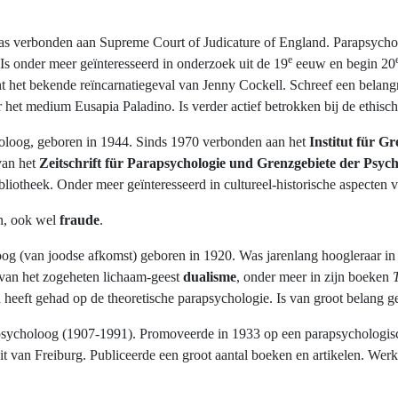
; was verbonden aan Supreme Court of Judicature of England. Parapsychol
e
Is onder meer geïnteresseerd in onderzoek uit de 19
eeuw en begin 20
 het bekende reïncarnatiegeval van Jenny Cockell. Schreef een belangr
et medium Eusapia Paladino. Is verder actief betrokken bij de ethisch
oloog, geboren in 1944. Sinds 1970 verbonden aan het
Institut für G
van het
Zeitschrift für Parapsychologie und Grenzgebiete der Psych
bliotheek. Onder meer geïnteresseerd in cultureel-historische aspecten
en, ook wel
fraude
.
oloog (van joodse afkomst) geboren in 1920. Was jarenlang hoogleraar i
 van het zogeheten lichaam-geest
dualisme
,
onder meer in zijn boeken
 heeft gehad op de theoretische parapsychologie. Is van groot belang 
rapsycholoog (1907-1991). Promoveerde in 1933 op een parapsychologis
it van Freiburg. Publiceerde een groot aantal boeken en artikelen. We