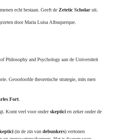
omenen echt bestaan. Geeft de
Zetetic Scholar
uit.
rgezeten door Maria Luisa Albuquerque.
 of Philosophy and Psychology aan de Universiteit
rie. Geoorloofde theoretische strategie, mits men
rles Fort
.
ngt. Komt veel voor onder
skeptici
en zeker onder de
keptici
(in de zin van
debunkers
) vertonen
len op grenswetenschappers. Het is daarom voor