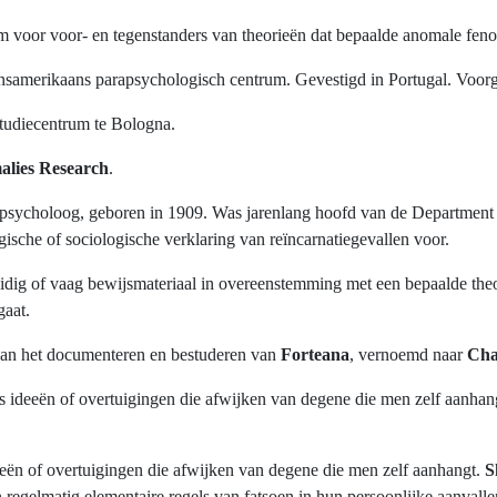
rm voor voor- en tegenstanders van theorieën dat bepaalde anomale fen
jnsamerikaans parapsychologisch centrum. Gevestigd in Portugal. Voo
studiecentrum te Bologna.
malies Research
.
arapsycholoog, geboren in 1909. Was jarenlang hoofd van de Department
sche of sociologische verklaring van reïncarnatiegevallen voor.
uidig of vaag bewijsmateriaal in overeenstemming met een bepaalde theo
gaat.
 aan het documenteren en bestuderen van
Forteana
, vernoemd naar
Cha
s ideeën of overtuigingen die afwijken van degene die men zelf aanha
eën of overtuigingen die afwijken van degene die men zelf aanhangt.
S
n regelmatig elementaire regels van fatsoen in hun persoonlijke aanval