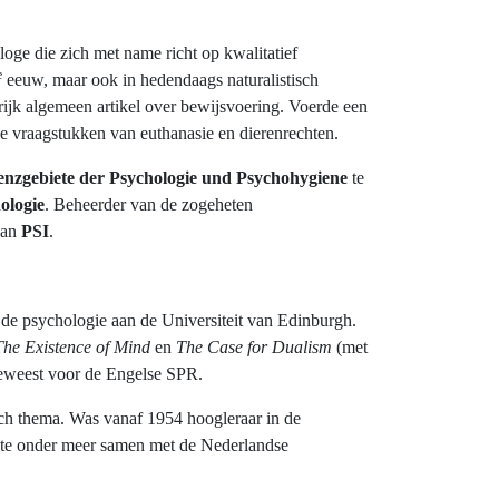
oge die zich met name richt op kwalitatief
e
eeuw, maar ook in hedendaags naturalistisch
ijk algemeen artikel over bewijsvoering. Voerde een
e vraagstukken van euthanasie en dierenrechten.
renzgebiete der Psychologie und Psychohygiene
te
ologie
. Beheerder van de zogeheten
 van
PSI
.
n de psychologie aan de Universiteit van Edinburgh.
The Existence of Mind
en
The Case for Dualism
(met
geweest voor de Engelse SPR.
ch thema. Was vanaf 1954 hoogleraar in de
rkte onder meer samen met de Nederlandse