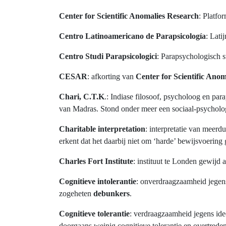
Center for Scientific Anomalies Research
: Platfo
Centro Latinoamericano de Parapsicología
: Lati
Centro Studi Parapsicologici
: Parapsychologisch 
CESAR
: afkorting van
Center for Scientific Ano
Chari, C.T.K
.: Indiase filosoof, psycholoog en p
van Madras. Stond onder meer een sociaal-psychologi
Charitable interpretation
: interpretatie van meerd
erkent dat het daarbij niet om ‘harde’ bewijsvoering 
Charles Fort Institute
: instituut te Londen gewijd
Cognitieve intolerantie
: onverdraagzaamheid jegen
zogeheten
debunkers
.
Cognitieve tolerantie
: verdraagzaamheid jegens ide
doorgaans weinig cognitieve tolerantie en overtrede