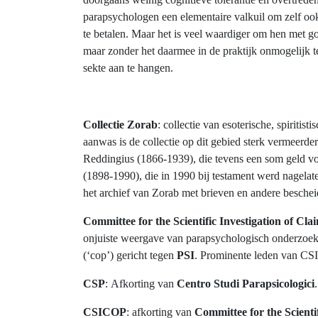
parapsychologen een elementaire valkuil om zelf ook
te betalen. Maar het is veel waardiger om hen met g
maar zonder het daarmee in de praktijk onmogelijk t
sekte aan te hangen.
Collectie Zorab
: collectie van esoterische, spiriti
aanwas is de collectie op dit gebied sterk vermeerd
Reddingius (1866-1939), die tevens een som geld vo
(1898-1990), die in 1990 bij testament werd nagelat
het archief van Zorab met brieven en andere beschei
Committee for the Scientific Investigation of Cl
onjuiste weergave van parapsychologisch onderzoek. 
(‘cop’) gericht tegen
PSI
. Prominente leden van CSI
CSP
: Afkorting van
Centro Studi Parapsicologici
.
CSICOP
: afkorting van
Committee for the Scienti