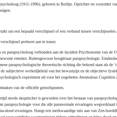
rapsycholoog (1911-1996), geboren in Berlijn. Oprichter en voorzitter v
buigen.
ikt om een bepaald verschijnsel of een verband tussen verschijnselen 
verschijnsel probeert aan te tonen.
us en parapsycholoog verbonden aan de faculteit Psychonomie van de 
n onbewuste emoties. Buitengewoon hoogleraar parapsychologie. Eindreda
ene parapsychologische theoretische richting die bekend staat als de ‘
n de subjectieve werkelijkheid van het bewustzijn en de objectieve fysi
ychologisch experiment uit voor het zogeheten
Anomalous Cognition 
uitmaken van de officiële geloofspunten.
rtijd steeds skeptischer is geworden over het bestaan van parapsychologi
chte parapsychologie voor die alle paranormale ervaringen wegverklaar
ijna-dood ervaringen. Hangt een merkwaardige mix aan van Zen-boeddhi
aal voor veridieke waarnemingen tijdens uittredingen en bijna-dood er