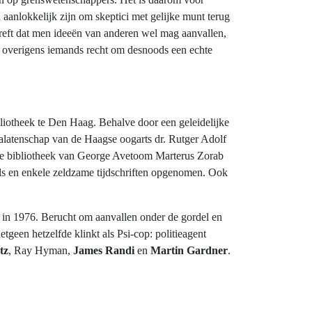
aanlokkelijk zijn om skeptici met gelijke munt terug
treft dat men ideeën van anderen wel mag aanvallen,
 overigens iemands recht om desnoods een echte
ibliotheek te Den Haag. Behalve door een geleidelijke
nalatenschap van de Haagse oogarts dr. Rutger Adolf
 de bibliotheek van George Avetoom Marterus Zorab
els en enkele zeldzame tijdschriften opgenomen. Ook
t in 1976. Berucht om aanvallen onder de gordel en
hetgeen hetzelfde klinkt als Psi-cop: politieagent
tz
, Ray Hyman,
James Randi
en
Martin Gardner
.