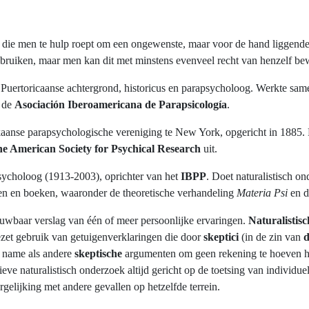
 die men te hulp roept om een ongewenste, maar voor de hand liggende
bruiken, maar men kan dit met minstens evenveel recht van henzelf be
Puertoricaanse achtergrond, historicus en parapsycholoog. Werkte sam
n de
Asociación Iberoamericana de Parapsicología
.
aanse parapsychologische vereniging te New York, opgericht in 1885. Ri
he American Society for Psychical Research
uit.
psycholoog (1913-2003), oprichter van het
IBPP
. Doet naturalistisch o
elen en boeken, waaronder de theoretische verhandeling
Materia Psi
en d
ouwbaar verslag van één of meer persoonlijke ervaringen.
Naturalistis
et gebruik van getuigenverklaringen die door
skeptici
(in de zin van
d
 name als andere
skeptische
argumenten om geen rekening te hoeven ho
ctieve naturalistisch onderzoek altijd gericht op de toetsing van individ
gelijking met andere gevallen op hetzelfde terrein.