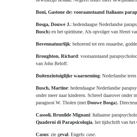
Boni, Gastone de: vooraanstaand Italiaans parap
Bosga, Douwe J.
: hedendaagse Nederlandse paraps
Busch
) en het spiritisme. Als opvolger van Henri v
Bovennatuurlijk
: behorend tot een onaardse, godde
Broughton, Richard
: vooraanstaand parapsycholoo
van John Beloff.
Buitenzintuiglijke waarneming
: Nederlandse ter
Busch, Martine
: hedendaagse Nederlandse paraps
onder meer naar kinderen. Schreef daarover onder 
paragnost W. Tholen (met
Douwe Bosga
). Directeu
Cassoli, Brunilde Mignani
: Italiaanse parapsycho
Quaderni di Parapsicologia
, het tijdschrift van h
Casus
: zie g
eval
. Engels:
case
.