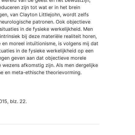
de wereld van de geest en het bewustzijn,
duceren zijn tot wat er in het brein
gen, van Clayton Littlejohn, wordt zelfs
t neurologische patronen. Ook objectieve
tuaties in de fysieke werkelijkheid. Men
trinsiek bij deze materiële realiteit horen,
en moreel intuïtionisme, is volgens mij dat
ituaties in de fysieke werkelijkheid op een
ngen geven aan dat objectieve morele
e wezens afkomstig zijn. Als men dergelijke
he en meta-ethische theorievorming.
15, blz. 22.