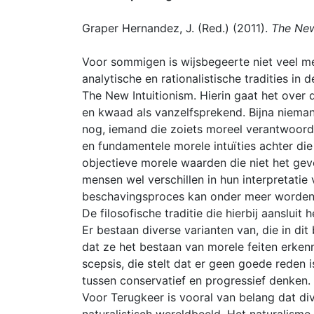
Graper Hernandez, J. (Red.) (2011).
The New
Voor sommigen is wijsbegeerte niet veel me
analytische en rationalistische tradities in d
The New Intuitionism. Hierin gaat het ov
en kwaad als vanzelfsprekend. Bijna niemand
nog, iemand die zoiets moreel verantwoord v
en fundamentele morele intuïties achter die
objectieve morele waarden die niet het gev
mensen wel verschillen in hun interpretatie 
beschavingsproces kan onder meer worden 
De filosofische traditie die hierbij aanslui
Er bestaan diverse varianten van, die in d
dat ze het bestaan van morele feiten erke
scepsis, die stelt dat er geen goede reden 
tussen conservatief en progressief denken.
Voor Terugkeer is vooral van belang dat di