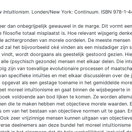
 Intuitionism
. Londen/New York: Continuum. ISBN 978-1-4
er dan onbegrijpelijk gewauwel in de marge. Dit vormt een 
e filosofie totaal misplaatst is. Hoe relevant wijsgerig denke
er de achtergronden van morele oordelen. De meeste mense
 zal het bijvoorbeeld oké vinden als een misdadiger zijn s
indt, wordt doorgaans als geestelijk gestoord gezien. Hier
 alle (psychisch gezonde) mensen met elkaar delen. Die int
olg zijn van toevallige evolutionaire processen of maatscha
van specifieke intuïties en met elkaar discussiëren over de 
opgevat als een gestage toename in het gemiddelde morel
t heet moreel intuïtionisme en gaat binnen de wijsbegeerte i
it boek voldoende aan bod lijken te komen. Ze worden allem
nnen die te maken hebben met objectieve morele waarden. E
is om van het bestaan van objectieve normen uit te gaan. E
 Ook zeer vrijzinnige mensen kunnen uitgaan van objectiev
verse deelnemers aan deze bundel het moreel intuïtionisme