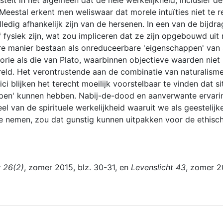
stelt in het algemeen dat de hele werkelijkheid, inclusief 
eestal erkent men weliswaar dat morele intuïties niet te re
ledig afhankelijk zijn van de hersenen. In een van de bijdra
lf fysiek zijn, wat zou impliceren dat ze zijn opgebouwd ui
manier bestaan als onreduceerbare 'eigenschappen' van si
rie als die van Plato, waarbinnen objectieve waarden niet in
eld. Het verontrustende aan de combinatie van naturalisme 
ici blijken het terecht moeilijk voorstelbaar te vinden dat s
pen' kunnen hebben. Nabij-de-dood en aanverwante ervari
 van de spirituele werkelijkheid waaruit we als geestelijk
te nemen, zou dat gunstig kunnen uitpakken voor de ethisc
 26(2)
, zomer 2015, blz. 30-31, en
Levenslicht 43
, zomer 20