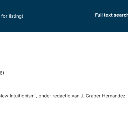
Full text searc
(current)
or listing)
6)
ew Intuitionism", onder redactie van J. Graper Hernandez.