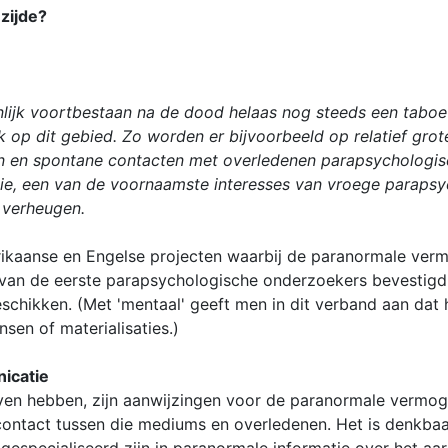
zijde?
onlijk voortbestaan na de dood helaas nog steeds een tab
k op dit gebied. Zo worden er bijvoorbeeld op relatief grot
nen en spontane contacten met overledenen parapsychologi
, een van de voornaamste interesses van vroege parapsyc
 verheugen.
erikaanse en Engelse projecten waarbij de paranormale v
ie van de eerste parapsychologische onderzoekers bevesti
chikken. (Met 'mentaal' geeft men in dit verband aan dat h
nsen of materialisaties.)
icatie
even hebben, zijn aanwijzingen voor de paranormale vermo
contact tussen die mediums en overledenen. Het is denkbaa