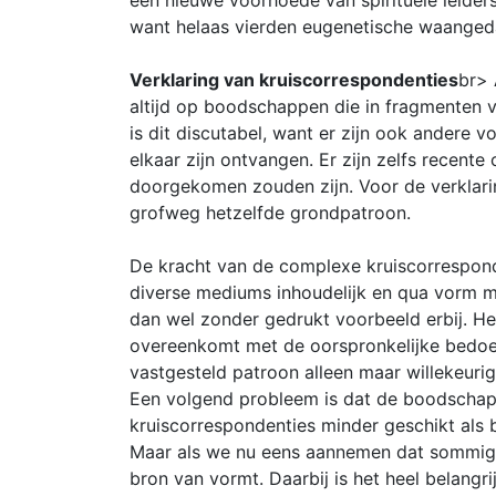
een nieuwe voorhoede van spirituele leider
want helaas vierden eugenetische waanged
Verklaring van kruiscorrespondenties
br> 
altijd op boodschappen die in fragmenten 
is dit discutabel, want er zijn ook ander
elkaar zijn ontvangen. Er zijn zelfs recen
doorgekomen zouden zijn. Voor de verklarin
grofweg hetzelfde grondpatroon.
De kracht van de complexe kruiscorrespon
diverse mediums inhoudelijk en qua vorm me
dan wel zonder gedrukt voorbeeld erbij. H
overeenkomt met de oorspronkelijke bedoeli
vastgesteld patroon alleen maar willekeurig 
Een volgend probleem is dat de boodschap
kruiscorrespondenties minder geschikt als 
Maar als we nu eens aannemen dat sommige 
bron van vormt. Daarbij is het heel belang