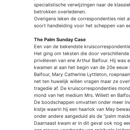
specialistische verwijzingen naar de klassi
betrokken overledenen.
Overigens leken de correspondenties niet a
soort handleiding voor het scheppen van e
The Palm Sunday Case
Een van de bekendste kruiscorrespondenties
Het ging om teksten die door verschillend
privéleven van ene Arthur Balfour. Hij was e
kwamen al aan het begin van de 20e eeuw b
Balfour, Mary Catherine Lyttleton, roepnaa
net ten huwelijk willen vragen maar ze ove
tragedie af. De kruiscorrespondenties mond
mond van het medium Mrs. Willett en Balfou
De boodschappen omvatten onder meer indir
kistje waarin hij een haarlok van May bewa
onder andere aangeduid als de “palm maide
Daarnaast kwam er in dit geval ook nog ee