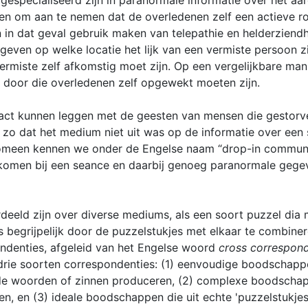
 gespecialiseerd zijn in paranormale informatie over het a
n om aan te nemen dat de overledenen zelf een actieve rol 
 in dat geval gebruik maken van telepathie en helderziendhe
geven op welke locatie het lijk van een vermiste persoon z
ermiste zelf afkomstig moet zijn. Op een vergelijkbare man
 door die overledenen zelf opgewekt moeten zijn.
tact kunnen leggen met de geesten van mensen die gestorve
d zo dat het medium niet uit was op de informatie over een
nomeen kennen we onder de Engelse naam “drop-in communica
omen bij een seance en daarbij genoeg paranormale gegeve
deeld zijn over diverse mediums, als een soort puzzel dia 
grijpelijk door de puzzelstukjes met elkaar te combineren.
ondenties, afgeleid van het Engelse woord
cross correspon
rie soorten correspondenties: (1) eenvoudige boodschapp
nde woorden of zinnen produceren, (2) complexe boodschap
rgen, en (3) ideale boodschappen die uit echte 'puzzelstukjes