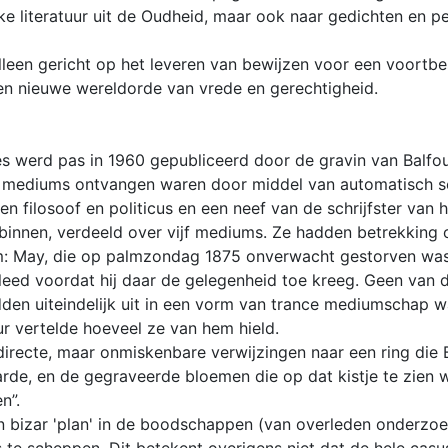
eke literatuur uit de Oudheid, maar ook naar gedichten en p
lleen gericht op het leveren van bewijzen voor een voortb
en nieuwe wereldorde van vrede en gerechtigheid.
 werd pas in 1960 gepubliceerd door de gravin van Balfour
e mediums ontvangen waren door middel van automatisch sch
en filosoof en politicus en een neef van de schrijfster van 
innen, verdeeld over vijf mediums. Ze hadden betrekking o
m: May, die op palmzondag 1875 onverwacht gestorven was a
rleed voordat hij daar de gelegenheid toe kreeg. Geen van
den uiteindelijk uit in een vorm van trance mediumschap w
r vertelde hoeveel ze van hem hield.
ecte, maar onmiskenbare verwijzingen naar een ring die B
arde, en de gegraveerde bloemen die op dat kistje te zien
n”.
n bizar 'plan' in de boodschappen (van overleden onderzoe