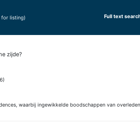
Full text searc
(current)
or listing)
ne zijde?
6)
ndences, waarbij ingewikkelde boodschappen van overlede