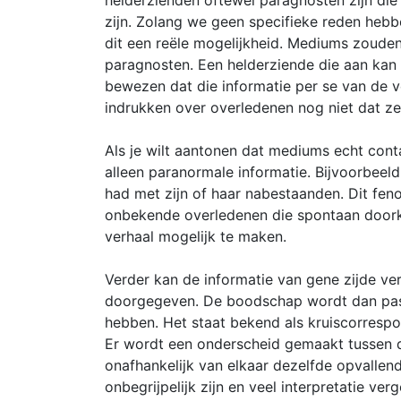
helderzienden oftewel paragnosten zijn die
zijn. Zolang we geen specifieke reden hebbe
dit een reële mogelijkheid. Mediums zouden
paragnosten. Een helderziende die aan kan 
bewezen dat die informatie per se van de v
indrukken over overledenen nog niet dat ze
Als je wilt aantonen dat mediums echt con
alleen paranormale informatie. Bijvoorbeel
had met zijn of haar nabestaanden. Dit fe
onbekende overledenen die spontaan doork
verhaal mogelijk te maken.
Verder kan de informatie van gene zijde ver
doorgegeven. De boodschap wordt dan pas be
hebben. Het staat bekend als kruiscorresp
Er wordt een onderscheid gemaakt tussen d
onafhankelijk van elkaar dezelfde opvalle
onbegrijpelijk zijn en veel interpretatie ve