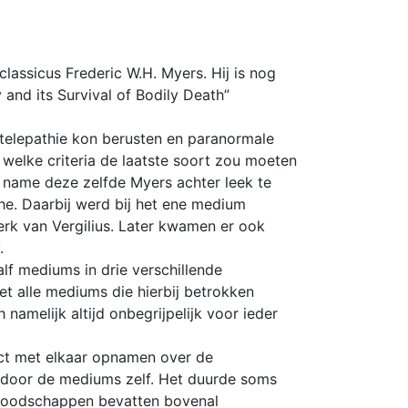
lassicus Frederic W.H. Myers. Hij is nog
and its Survival of Bodily Death”
telepathie kon berusten en paranormale
n welke criteria de laatste soort zou moeten
 name deze zelfde Myers achter leek te
the. Daarbij werd bij het ene medium
erk van Vergilius. Later kwamen er ook
.
lf mediums in drie verschillende
iet alle mediums die hierbij betrokken
melijk altijd onbegrijpelijk voor ieder
act met elkaar opnamen over de
 door de mediums zelf. Het duurde soms
 boodschappen bevatten bovenal