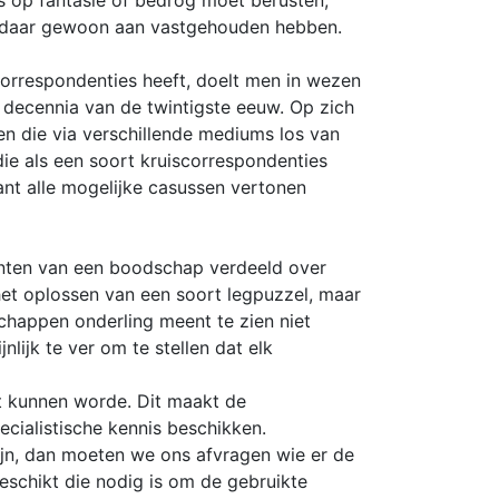
us op fantasie of bedrog moet berusten,
n daar gewoon aan vastgehouden hebben.
correspondenties heeft, doelt men in wezen
 decennia van de twintigste eeuw. Op zich
n die via verschillende mediums los van
die als een soort kruiscorrespondenties
ant alle mogelijke casussen vertonen
enten van een boodschap verdeeld over
het oplossen van een soort legpuzzel, maar
chappen onderling meent te zien niet
ijk te ver om te stellen dat elk
t kunnen worde. Dit maakt de
cialistische kennis beschikken.
jn, dan moeten we ons afvragen wie er de
eschikt die nodig is om de gebruikte