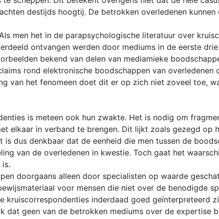
s te scheppen. Dit betekent overigens niet dat de hele cas
achten destijds hoogtij. De betrokken overledenen kunne
Als men het in de parapsychologische literatuur over kruis
verdeeld ontvangen werden door mediums in de eerste drie
e voorbeelden bekend van delen van mediamieke boodschappe
te claims rond elektronische boodschappen van overledenen 
g van het fenomeen doet dit er op zich niet zoveel toe, w
denties is meteen ook hun zwakte. Het is nodig om fragm
t elkaar in verband te brengen. Dit lijkt zoals gezegd op 
et is dus denkbaar dat de eenheid die men tussen de boods
ng van de overledenen in kwestie. Toch gaat het waarschijnl
is.
pen doorgaans alleen door specialisten op waarde gescha
bewijsmateriaal voor mensen die niet over de benodigde spe
kruiscorrespondenties inderdaad goed geïnterpreteerd zi
rijk dat geen van de betrokken mediums over de expertise b