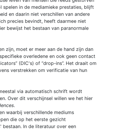
ardse leven van mensen die reeds gestorven
spelen in de mediamieke prestaties, blijft
id en daarin niet verschillen van andere
ich precies bevindt, heeft daarmee niet
ier bewijst het bestaan van paranormale
n zijn, moet er meer aan de hand zijn dan
 specifieke overledene en ook geen contact
tors” (DIC's) of “drop-ins”. Het draait om
ns verstrekken om verificatie van hun
meestal via automatisch schrift wordt
 Over dit verschijnsel willen we het hier
dences
.
en waarbij verschillende mediums
pen die op het eerste gezicht
' bestaan. In de literatuur over een