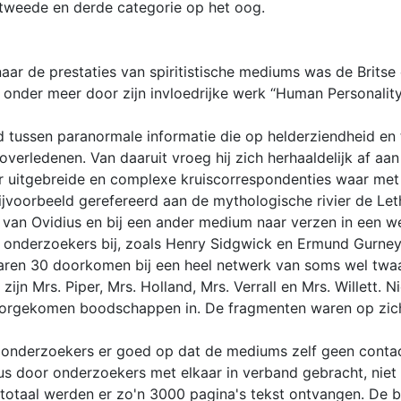
tweede en derde categorie op het oog.
r de prestaties van spiritistische mediums was de Britse c
nder meer door zijn invloedrijke werk “Human Personality 
 tussen paranormale informatie die op helderziendheid en 
overledenen. Van daaruit vroeg hij zich herhaaldelijk af aa
er uitgebreide en complexe kruiscorrespondenties waar met
bijvoorbeeld gerefereerd aan de mythologische rivier de Le
 van Ovidius en bij een ander medium naar verzen in een w
onderzoekers bij, zoals Henry Sidgwick en Ermund Gurney
jaren 30 doorkomen bij een heel netwerk van soms wel twaa
jn Mrs. Piper, Mrs. Holland, Mrs. Verrall en Mrs. Willett. N
orgekomen boodschappen in. De fragmenten waren op zich na
ten onderzoekers er goed op dat de mediums zelf geen cont
s door onderzoekers met elkaar in verband gebracht, niet
 totaal werden er zo'n 3000 pagina's tekst ontvangen. De