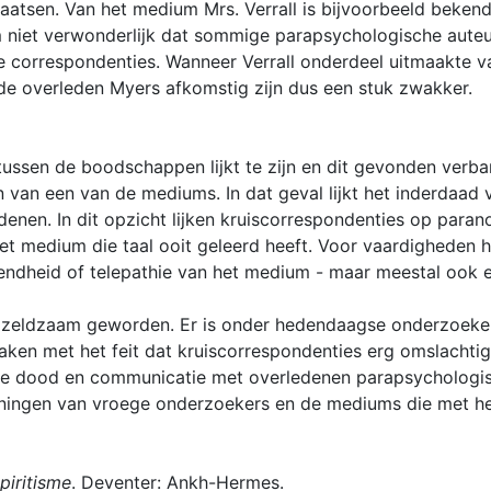
laatsen. Van het medium Mrs. Verrall is bijvoorbeeld beken
om niet verwonderlijk dat sommige parapsychologische aut
 correspondenties. Wanneer Verrall onderdeel uitmaakte v
n de overleden Myers afkomstig zijn dus een stuk zwakker.
tussen de boodschappen lijkt te zijn en dit gevonden verban
 van een van de mediums. In dat geval lijkt het inderdaad 
denen. In dit opzicht lijken kruiscorrespondenties op para
t medium die taal ooit geleerd heeft. Voor vaardigheden he
iendheid of telepathie van het medium - maar meestal ook e
pe zeldzaam geworden. Er is onder hedendaagse onderzoeker
 maken met het feit dat kruiscorrespondenties erg omslachti
 de dood en communicatie met overledenen parapsychologis
ningen van vroege onderzoekers en de mediums die met h
piritisme
. Deventer: Ankh-Hermes.