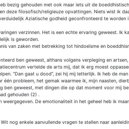
 heb bezig gehouden met ook maar iets uit de boeddhistisch
deze filosofisch/religieuze opvattingen. Niets wist ik da
verduidelijk Aziatische godheid geconfronteerd te worden 
ringen verzinnen. Het is een echte ervaring geweest. Ik kan
lijk is geworden.
nis van zaken met betrekking tot hindoeïsme en boeddhism
eerd ben geweest, althans volgens verpleging en artsen, no
lidatiecentrum vertelde de arts mij, dat ik erg moest oppas
en. “Dan gaat u dood”, zei hij mij letterlijk. Ik heb de ma
maar één probleem, het gemak waarmee ik, mijn naasten, die
g ben geweest, met dingen die op dat moment voor mij bel
had gehouden (2) .
en weergegeven. De emotionaliteit in het geheel heb ik maar
it nog enkele aanvullende vragen te stellen naar aanleidin