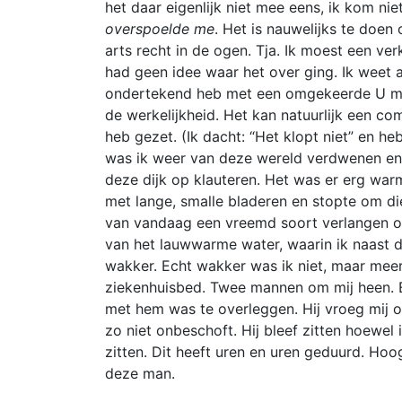
het daar eigenlijk niet mee eens, ik kom ni
overspoelde me
. Het is nauwelijks te doe
arts recht in de ogen. Tja. Ik moest een ve
had geen idee waar het over ging. Ik weet a
ondertekend heb met een omgekeerde U met e
de werkelijkheid. Het kan natuurlijk een com
heb gezet. (Ik dacht: “Het klopt niet” en h
was ik weer van deze wereld verdwenen en 
deze dijk op klauteren. Het was er erg warm
met lange, smalle bladeren en stopte om die
van vandaag een vreemd soort verlangen om 
van het lauwwarme water, waarin ik naast d
wakker. Echt wakker was ik niet, maar meer
ziekenhuisbed. Twee mannen om mij heen. E
met hem was te overleggen. Hij vroeg mij o
zo niet onbeschoft. Hij bleef zitten hoewel
zitten. Dit heeft uren en uren geduurd. Ho
deze man.