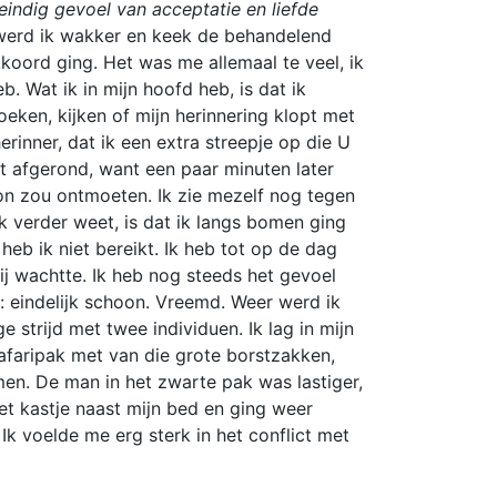
eindig gevoel van acceptatie en liefde
 werd ik wakker en keek de behandelend
koord ging. Het was me allemaal te veel, ik
. Wat ik in mijn hoofd heb, is dat ik
ken, kijken of mijn herinnering klopt met
erinner, dat ik een extra streepje op die U
et afgerond, want een paar minuten later
on zou ontmoeten. Ik zie mezelf nog tegen
k verder weet, is dat ik langs bomen ging
eb ik niet bereikt. Ik heb tot op de dag
j wachtte. Ik heb nog steeds het gevoel
: eindelijk schoon. Vreemd. Weer werd ik
strijd met twee individuen. Ik lag in mijn
faripak met van die grote borstzakken,
en. De man in het zwarte pak was lastiger,
het kastje naast mijn bed en ging weer
k voelde me erg sterk in het conflict met