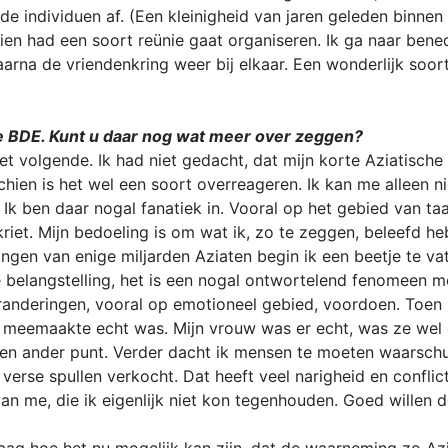
de individuen af. (Een kleinigheid van jaren geleden binnen 
zien had een soort reünie gaat organiseren. Ik ga naar bene
arna de vriendenkring weer bij elkaar. Een wonderlijk soor
de BDE. Kunt u daar nog wat meer over zeggen?
het volgende. Ik had niet gedacht, dat mijn korte Aziatisc
chien is het wel een soort overreageren. Ik kan me alleen
Ik ben daar nogal fanatiek in. Vooral op het gebied van t
iet. Mijn bedoeling is om wat ik, zo te zeggen, beleefd he
tingen van enige miljarden Aziaten begin ik een beetje te 
belangstelling, het is een nogal ontwortelend fenomeen m
eranderingen, vooral op emotioneel gebied, voordoen. Toen i
ik meemaakte echt was. Mijn vrouw was er echt, was ze wel 
 een ander punt. Verder dacht ik mensen te moeten waarsch
 verse spullen verkocht. Dat heeft veel narigheid en conflic
n me, die ik eigenlijk niet kon tegenhouden. Goed willen d