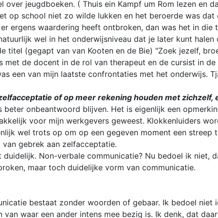
el over jeugdboeken. ( Thuis ein Kampf um Rom lezen en dan
 op school niet zo wilde lukken en het beroerde was dat de
 ergens waardering heeft ontbroken, dan was het in die tij
tuurlijk wel in het onderwijsniveau dat je later kunt halen o
e titel (gegapt van van Kooten en de Bie) "Zoek jezelf, br
met de docent in de rol van therapeut en de cursist in de 
was een van mijn laatste confrontaties met het onderwijs. Tj
zelfacceptatie of op meer rekening houden met zichzelf,
 beter onbeantwoord blijven. Het is eigenlijk een opmerkin
akkelijk voor mijn werkgevers geweest. Klokkenluiders word
nlijk wel trots op om op een gegeven moment een streep te
l van gebrek aan zelfacceptatie.
et duidelijk. Non-verbale communicatie? Nu bedoel ik niet, 
roken, maar toch duidelijke vorm van communicatie.
nicatie bestaat zonder woorden of gebaar. Ik bedoel niet i
en van waar een ander intens mee bezig is. Ik denk, dat daa