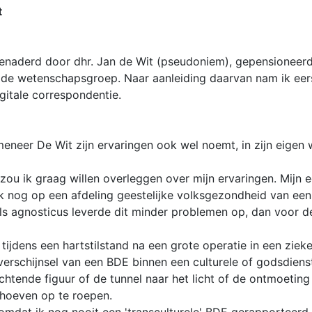
t
 benaderd door dhr. Jan de Wit (pseudoniem), gepensioneerd
n de wetenschapsgroep. Naar aanleiding daarvan nam ik eer
igitale correspondentie.
meneer De Wit zijn ervaringen ook wel noemt, in zijn eigen
ou ik graag willen overleggen over mijn ervaringen. Mijn 
ik nog op een afdeling geestelijke volksgezondheid van ee
als agnosticus leverde dit minder problemen op, dan voor 
dens een hartstilstand na een grote operatie in een zieken
erschijnsel van een BDE binnen een culturele of godsdiens
chtende figuur of de tunnel naar het licht of de ontmoetin
hoeven op te roepen.