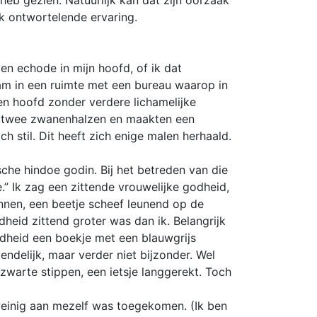
heb gezien. Natuurlijk kan dat zijn oorzaak
jk ontwortelende ervaring.
n echode in mijn hoofd, of ik dat
am in een ruimte met een bureau waarop in
en hoofd zonder verdere lichamelijke
ls twee zwanenhalzen en maakten een
h stil. Dit heeft zich enige malen herhaald.
che hindoe godin. Bij het betreden van die
.” Ik zag een zittende vrouwelijke godheid,
annen, een beetje scheef leunend op de
dheid zittend groter was dan ik. Belangrijk
odheid een boekje met een blauwgrijs
endelijk, maar verder niet bijzonder. Wel
warte stippen, een ietsje langgerekt. Toch
 weinig aan mezelf was toegekomen. (Ik ben