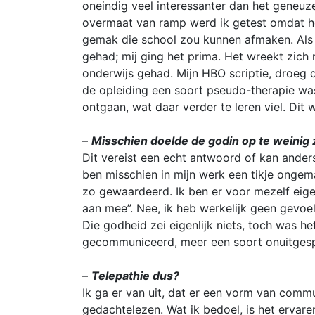
oneindig veel interessanter dan het geneuz
overmaat van ramp werd ik getest omdat het
gemak die school zou kunnen afmaken. Als er
gehad; mij ging het prima. Het wreekt zich na
onderwijs gehad. Mijn HBO scriptie, droeg d
de opleiding een soort pseudo-therapie was 
ontgaan, wat daar verder te leren viel. Dit 
–
Misschien doelde de godin op te weinig 
Dit vereist een echt antwoord of kan anders
ben misschien in mijn werk een tikje ongem
zo gewaardeerd. Ik ben er voor mezelf eige
aan mee”. Nee, ik heb werkelijk geen gevoe
Die godheid zei eigenlijk niets, toch was h
gecommuniceerd, meer een soort onuitgesp
–
Telepathie dus?
Ik ga er van uit, dat er een vorm van commu
gedachtelezen. Wat ik bedoel, is het ervar