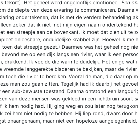
ets tekort). Het geheel werd ongelooflijk emotioneel.
Een on
n om de diepte van deze ervaring te communiceren. Daarna
rklaring ondertekenen, dat ik met de verdere behandeling ak
lleen zeker dat ik niet met mijn eigen naam ondertekend heb
en streepje aan de bovenkant. Ik moet dat zien uit te zoe
pleet onleesbare, onduidelijke krabbel zijn. Hoewel ik me h
eb toen dat streepje gezet.) Daarmee was het geheel nog ni
bevond me op een dijk langs een rivier, waar ik een perso
, drukkend. Ik voelde die warmte duidelijk. Het enige wat i
 vreemde langgerekte bladeren te bekijken, maar de rivier h
toch die rivier te bereiken. Vooral de man, die daar op mi
eze man zou gaan zitten. Tegelijk had ik daarbij het gevoel
 een sub-bewuste toestand. Daarna ontstond een langdurige 
en van deze mensen was gekleed in een lichtbruin soort sa
f ik hem nodig had. Hij ging weg en zou later nog terugkom
 ik zei hem niet nodig te hebben. Hij liep rond, dwars door 
ogst onaangenaam, maar niet een hopeloze aangelegenheid. I