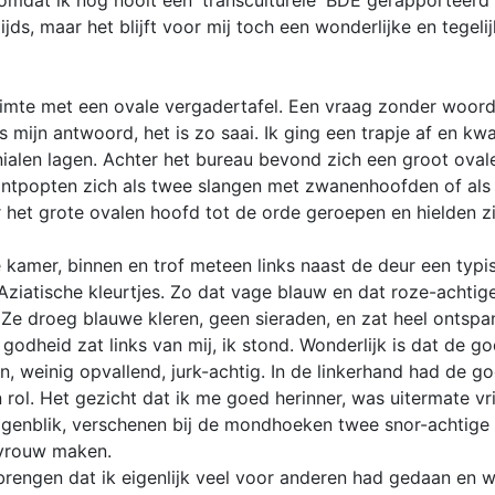
, omdat ik nog nooit een 'transculturele' BDE gerapporteerd 
jds, maar het blijft voor mij toch een wonderlijke en tegeli
uimte met een ovale vergadertafel. Een vraag zonder woorde
ijn antwoord, het is zo saai. Ik ging een trapje af en kw
nialen lagen. Achter het bureau bevond zich een groot oval
 ontpopten zich als twee slangen met zwanenhoofden of a
 het grote ovalen hoofd tot de orde geroepen en hielden zic
 kamer, binnen en trof meteen links naast de deur een typis
 Aziatische kleurtjes. Zo dat vage blauw en dat roze-achtige
. Ze droeg blauwe kleren, geen sieraden, en zat heel ontsp
godheid zat links van mij, ik stond. Wonderlijk is dat de go
n, weinig opvallend, jurk-achtig. In de linkerhand had de g
 rol. Het gezicht dat ik me goed herinner, was uitermate vri
ogenblik, verschenen bij de mondhoeken twee snor-achtige z
 vrouw maken.
erbrengen dat ik eigenlijk veel voor anderen had gedaan en