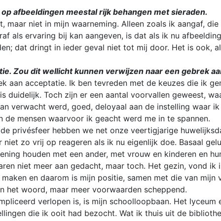
n op afbeeldingen meestal rijk behangen met sieraden.
, maar niet in mijn waarneming. Alleen zoals ik aangaf, die
af als ervaring bij kan aangeven, is dat als ik nu afbeelding
dat dringt in ieder geval niet tot mij door. Het is ook, al
tie. Zou dit wellicht kunnen verwijzen naar een gebrek aa
k aan acceptatie. Ik ben tevreden met de keuzes die ik gem
duidelijk. Toch zijn er een aantal voorvallen geweest, w
n verwacht werd, goed, deloyaal aan de instelling waar ik 
aan de mensen waarvoor ik geacht werd me in te spannen.
n de privésfeer hebben we net onze veertigjarige huwelijks
 niet zo vrij op reageren als ik nu eigenlijk doe. Basaal ge
rekening houden met een ander, met vrouw en kinderen en h
aren niet meer aan gedacht, maar toch. Het gezin, vond ik i
 maken en daarom is mijn positie, samen met die van mijn
van het woord, maar meer voorwaarden scheppend.
mpliceerd verlopen is, is mijn schoolloopbaan. Het lyceum e
ingen die ik ooit had bezocht. Wat ik thuis uit de bibliot