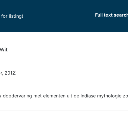
Full text searc
(current)
or listing)
 Wit
r, 2012)
-doodervaring met elementen uit de Indiase mythologie zonde