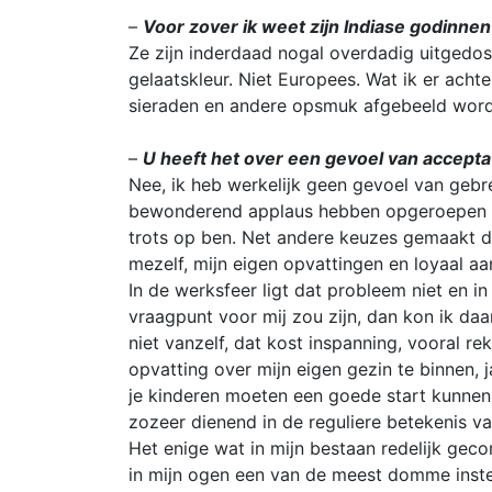
–
Voor zover ik weet zijn Indiase godinne
Ze zijn inderdaad nogal overdadig uitgedost
gelaatskleur. Niet Europees. Wat ik er achter
sieraden en andere opsmuk afgebeeld worden; 
–
U heeft het over een gevoel van accepta
Nee, ik heb werkelijk geen gevoel van gebre
bewonderend applaus hebben opgeroepen is 
trots op ben. Net andere keuzes gemaakt da
mezelf, mijn eigen opvattingen en loyaal 
In de werksfeer ligt dat probleem niet en i
vraagpunt voor mij zou zijn, dan kon ik daar
niet vanzelf, dat kost inspanning, vooral 
opvatting over mijn eigen gezin te binnen, j
je kinderen moeten een goede start kunnen
zozeer dienend in de reguliere betekenis 
Het enige wat in mijn bestaan redelijk geco
in mijn ogen een van de meest domme instell