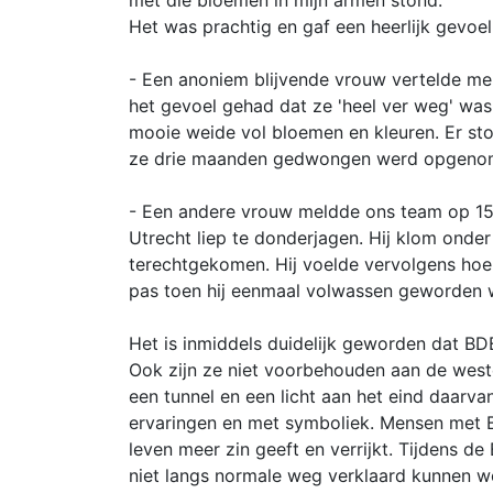
met die bloemen in mijn armen stond.
Het was prachtig en gaf een heerlijk gevoel.
- Een anoniem blijvende vrouw vertelde me
het gevoel gehad dat ze 'heel ver weg' was 
mooie weide vol bloemen en kleuren. Er st
ze drie maanden gedwongen werd opgenomen 
- Een andere vrouw meldde ons team op 15 s
Utrecht liep te donderjagen. Hij klom onder 
terechtgekomen. Hij voelde vervolgens hoe h
pas toen hij eenmaal volwassen geworden 
Het is inmiddels duidelijk geworden dat B
Ook zijn ze niet voorbehouden aan de weste
een tunnel en een licht aan het eind daarv
ervaringen en met symboliek. Mensen met BD
leven meer zin geeft en verrijkt. Tijdens d
niet langs normale weg verklaard kunnen w