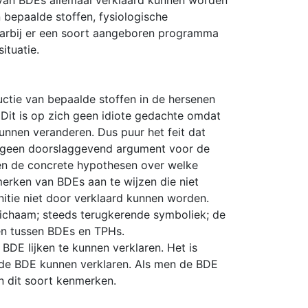
 van BDEs allemaal verklaard kunnen worden
 bepaalde stoffen, fysiologische
waarbij er een soort aangeboren programma
ituatie.
tie van bepaalde stoffen in de hersenen
 Dit is op zich geen idiote gedachte omdat
kunnen veranderen. Dus puur het feit dat
og geen doorslaggevend argument voor de
een de concrete hypothesen over welke
rken van BDEs aan te wijzen die niet
nitie niet door verklaard kunnen worden.
 lichaam; steeds terugkerende symboliek; de
en tussen BDEs en TPHs.
 BDE lijken te kunnen verklaren. Het is
n de BDE kunnen verklaren. Als men de BDE
n dit soort kenmerken.