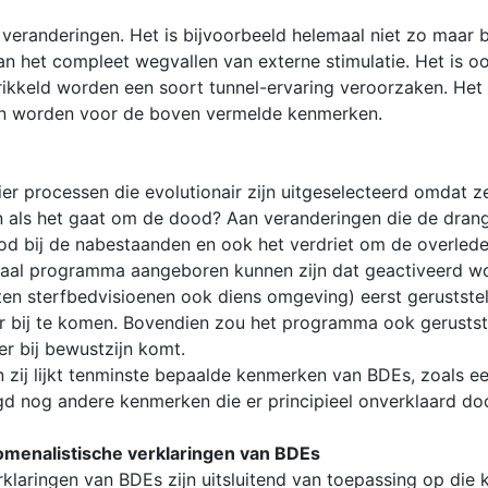
 veranderingen. Het is bijvoorbeeld helemaal niet zo maar b
 het compleet wegvallen van externe stimulatie. Het is ook 
rikkeld worden een soort tunnel-ervaring veroorzaken. Het i
en worden voor de boven vermelde kenmerken.
er processen die evolutionair zijn uitgeselecteerd omdat z
als het gaat om de dood? Aan veranderingen die de drang t
od bij de nabestaanden en ook het verdriet om de overled
naal programma aangeboren kunnen zijn dat geactiveerd wo
ten sterfbedvisioenen ook diens omgeving) eerst gerustste
eer bij te komen. Bovendien zou het programma ook gerusts
r bij bewustzijn komt.
en zij lijkt tenminste bepaalde kenmerken van BDEs, zoals 
gd nog andere kenmerken die er principieel onverklaard doo
nomenalistische verklaringen van BDEs
erklaringen van BDEs zijn uitsluitend van toepassing op di