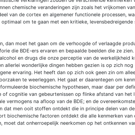
alistische verklaringen zouden de verschillende kenmerken
unnen chemische veranderingen zijn zoals het vrijkomen van
 deel van de cortex en algemener functionele processen, 
t optimaal om te gaan met een kritieke, levensbedreigende s
n, dan moet het gaan om de verhoogde of verlaagde produc
orie die BDE-ers ervaren en bepaalde beelden die ze zien.
 alcohol en drugs die onze perceptie van de werkelijkheid 
n allerlei wonderlijke dingen hebben gezien is op zich n
gene ervaring. Het heeft dan op zich ook geen zin om all
oorzaken te weerleggen. Het gaat er daarentegen om kenme
geformuleerde biochemische hypothesen, maar daar per defi
e of cognitie van gebeurtenissen op flinke afstand van het
male vermogens na afloop van de BDE; en de overeenkomst
en dat men ooit stoffen ontdekt die in principe delen van de
 soort biochemische factoren ontdekt die alle kenmerken va
n, moet dat onherroepelijk neerkomen op het ontkennen va