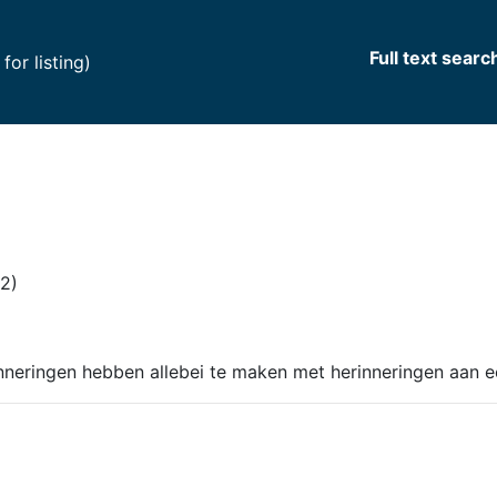
Full text searc
(current)
or listing)
12)
neringen hebben allebei te maken met herinneringen aan ee