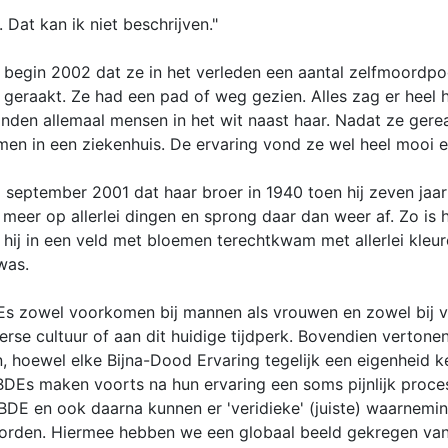
 Dat kan ik niet beschrijven."
 begin 2002 dat ze in het verleden een aantal zelfmoordpo
geraakt. Ze had een pad of weg gezien. Alles zag er heel h
onden allemaal mensen in het wit naast haar. Nadat ze ger
in een ziekenhuis. De ervaring vond ze wel heel mooi en 
eptember 2001 dat haar broer in 1940 toen hij zeven jaar 
meer op allerlei dingen en sprong daar dan weer af. Zo is h
ij in een veld met bloemen terechtkwam met allerlei kleuren
was.
DEs zowel voorkomen bij mannen als vrouwen en zowel bij v
rse cultuur of aan dit huidige tijdperk. Bovendien verton
an, hoewel elke Bijna-Dood Ervaring tegelijk een eigenheid 
Es maken voorts na hun ervaring een soms pijnlijk proces 
e BDE en ook daarna kunnen er 'veridieke' (juiste) waarnemi
orden. Hiermee hebben we een globaal beeld gekregen van B