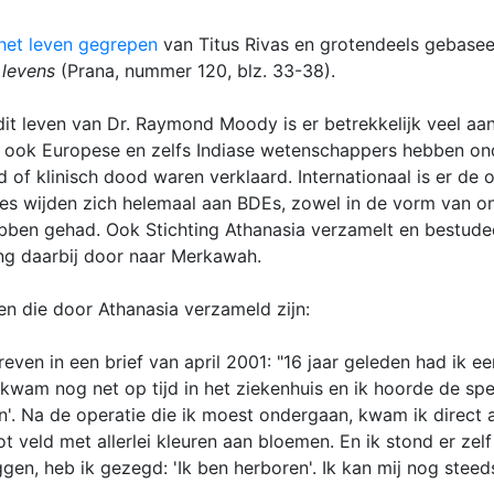
 het leven gegrepen
van Titus Rivas en grotendeels gebaseer
 levens
(Prana, nummer 120, blz. 33-38).
dit leven van Dr. Raymond Moody is er betrekkelijk veel aa
 ook Europese en zelfs Indiase wetenschappers hebben on
f klinisch dood waren verklaard. Internationaal is er de 
es wijden zich helemaal aan BDEs, zowel in de vorm van o
ben gehad. Ook Stichting Athanasia verzamelt en bestudeer
ng daarbij door naar Merkawah.
en die door Athanasia verzameld zijn:
even in een brief van april 2001: "16 jaar geleden had ik ee
 kwam nog net op tijd in het ziekenhuis en ik hoorde de speci
n'. Na de operatie die ik moest ondergaan, kwam ik direct al
t veld met allerlei kleuren aan bloemen. En ik stond er zel
en, heb ik gezegd: 'Ik ben herboren'. Ik kan mij nog steeds