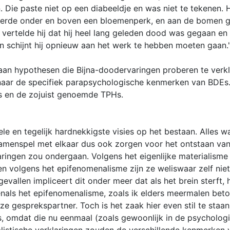
Die paste niet op een diabeeldje en was niet te tekenen. Hij
terde onder en boven een bloemenperk, en aan de bomen gr
k vertelde hij dat hij heel lang geleden dood was gegaan e
 schijnt hij opnieuw aan het werk te hebben moeten gaan.
 aan hypothesen die Bijna-doodervaringen proberen te verkl
aar de specifiek parapsychologische kenmerken van BDEs. T
s en de zojuist genoemde TPHs.
ele en tegelijk hardnekkigste visies op het bestaan. Alles w
n samenspel met elkaar dus ook zorgen voor het ontstaan van
ringen zou ondergaan. Volgens het eigenlijke materialisme z
en volgens het epifenomenalisme zijn ze weliswaar zelf nie
evallen impliceert dit onder meer dat als het brein sterft, 
venals het epifenomenalisme, zoals ik elders meermalen bet
e gesprekspartner. Toch is het zaak hier even stil te staan 
, omdat die nu eenmaal (zoals gewoonlijk in de psychologie