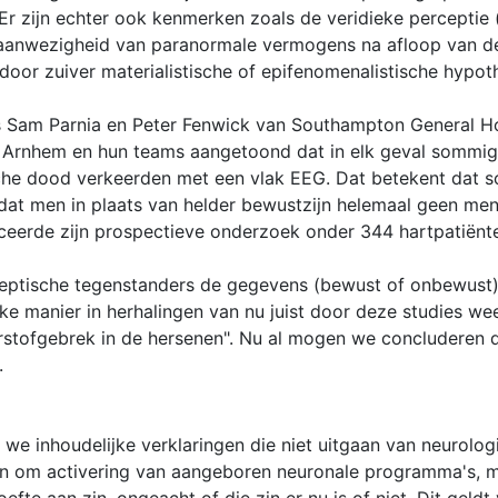
r zijn echter ook kenmerken zoals de veridieke perceptie (
jke aanwezigheid van paranormale vermogens na afloop van
 door zuiver materialistische of epifenomenalistische hypot
als Sam Parnia en Peter Fenwick van Southampton General H
e Arnhem en hun teams aangetoond dat in elk geval sommige
ische dood verkeerden met een vlak EEG. Dat betekent dat 
dat men in plaats van helder bewustzijn helemaal geen ment
iceerde zijn prospectieve onderzoek onder 344 hartpatiën
keptische tegenstanders de gegevens (bewust of onbewust) 
ijke manier in herhalingen van nu juist door deze studies w
uurstofgebrek in de hersenen". Nu al mogen we concludere
.
we inhoudelijke verklaringen die niet uitgaan van neurolo
aan om activering van aangeboren neuronale programma's,