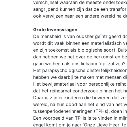
verschijnsel waaraan de meeste onderzoeker
aangrijpend kunnen zijn dat ze een transfo
ook verwijzen naar een andere wereld na d
Grote levensvragen
De mensheid is van oudsher geïntrigeerd 
wordt dit vaak binnen een materialistisch v
en zijn toekomst als biologische soort. Bu
dan hebben we het over de herkomst en bes
gaan we heen als ons lichaam 'op' zal zijn?
Het parapsychologische onsterfelijkheidso
hebben we daarbij te maken met mensen die
Het bewijsmateriaal voor persoonlijke reïnc
dat het reïncarnatieonderzoek binnen het hu
Daarbij zijn er kinderen die beweren dat z
wereld, na hun dood aan het eind van het v
tussenperiodeherinneringen (TPHs), doen in
Een voorbeeld van TPHs is te vinden in mij
engel komt om je naar 'Onze Lieve Heer' te 