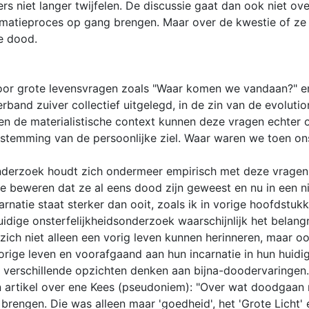
s niet langer twijfelen. De discussie gaat dan ook niet o
rmatieproces op gang brengen. Maar over de kwestie of ze ee
e dood.
door grote levensvragen zoals "Waar komen we vandaan?" 
erband zuiver collectief uitgelegd, in de zin van de evolu
iten de materialistische context kunnen deze vragen echter
temming van de persoonlijke ziel. Waar waren we toen on
nderzoek houdt zich ondermeer empirisch met deze vragen 
 beweren dat ze al eens dood zijn geweest en nu in een ni
arnatie staat sterker dan ooit, zoals ik in vorige hoofdstu
idige onsterfelijkheidsonderzoek waarschijnlijk het belang
e zich niet alleen een vorig leven kunnen herinneren, maar 
orige leven en voorafgaand aan hun incarnatie in hun huidi
 verschillende opzichten denken aan bijna-doodervaringen.
n artikel over ene Kees (pseudoniem): "Over wat doodgaan n
brengen. Die was alleen maar 'goedheid', het 'Grote Licht' 