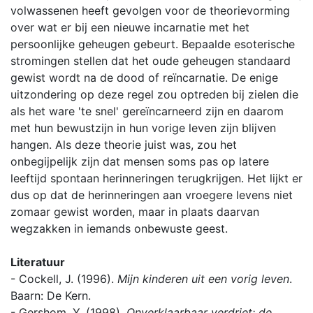
volwassenen heeft gevolgen voor de theorievorming
over wat er bij een nieuwe incarnatie met het
persoonlijke geheugen gebeurt. Bepaalde esoterische
stromingen stellen dat het oude geheugen standaard
gewist wordt na de dood of reïncarnatie. De enige
uitzondering op deze regel zou optreden bij zielen die
als het ware 'te snel' gereïncarneerd zijn en daarom
met hun bewustzijn in hun vorige leven zijn blijven
hangen. Als deze theorie juist was, zou het
onbegijpelijk zijn dat mensen soms pas op latere
leeftijd spontaan herinneringen terugkrijgen. Het lijkt er
dus op dat de herinneringen aan vroegere levens niet
zomaar gewist worden, maar in plaats daarvan
wegzakken in iemands onbewuste geest.
Literatuur
- Cockell, J. (1996).
Mijn kinderen uit een vorig leven
.
Baarn: De Kern.
- Gershom, Y. (1998).
Onverklaarbaar verdriet: de