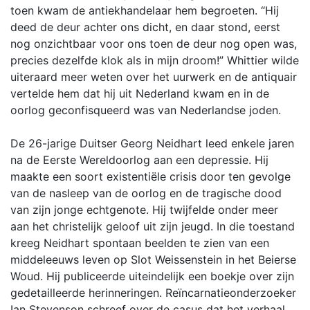
toen kwam de antiekhandelaar hem begroeten. “Hij
deed de deur achter ons dicht, en daar stond, eerst
nog onzichtbaar voor ons toen de deur nog open was,
precies dezelfde klok als in mijn droom!” Whittier wilde
uiteraard meer weten over het uurwerk en de antiquair
vertelde hem dat hij uit Nederland kwam en in de
oorlog geconfisqueerd was van Nederlandse joden.
De 26-jarige Duitser Georg Neidhart leed enkele jaren
na de Eerste Wereldoorlog aan een depressie. Hij
maakte een soort existentiële crisis door ten gevolge
van de nasleep van de oorlog en de tragische dood
van zijn jonge echtgenote. Hij twijfelde onder meer
aan het christelijk geloof uit zijn jeugd. In die toestand
kreeg Neidhart spontaan beelden te zien van een
middeleeuws leven op Slot Weissenstein in het Beierse
Woud. Hij publiceerde uiteindelijk een boekje over zijn
gedetailleerde herinneringen. Reïncarnatieonderzoeker
Ian Stevenson schreef over de casus dat het verhaal