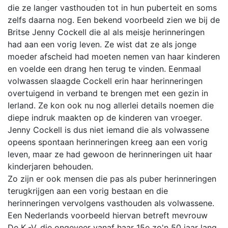
die ze langer vasthouden tot in hun puberteit en soms
zelfs daarna nog. Een bekend voorbeeld zien we bij de
Britse Jenny Cockell die al als meisje herinneringen
had aan een vorig leven. Ze wist dat ze als jonge
moeder afscheid had moeten nemen van haar kinderen
en voelde een drang hen terug te vinden. Eenmaal
volwassen slaagde Cockell erin haar herinneringen
overtuigend in verband te brengen met een gezin in
Ierland. Ze kon ook nu nog allerlei details noemen die
diepe indruk maakten op de kinderen van vroeger.
Jenny Cockell is dus niet iemand die als volwassene
opeens spontaan herinneringen kreeg aan een vorig
leven, maar ze had gewoon de herinneringen uit haar
kinderjaren behouden.
Zo zijn er ook mensen die pas als puber herinneringen
terugkrijgen aan een vorig bestaan en die
herinneringen vervolgens vasthouden als volwassene.
Een Nederlands voorbeeld hiervan betreft mevrouw
De K.-V. die ongeveer vanaf haar 15e zo'n 50 jaar lang