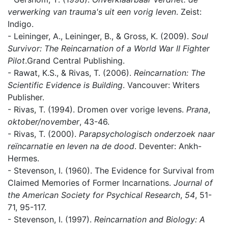
verwerking van trauma's uit een vorig leven
. Zeist:
Indigo.
- Leininger, A., Leininger, B., & Gross, K. (2009).
Soul
Survivor: The Reincarnation of a World War II Fighter
Pilot
.Grand Central Publishing.
- Rawat, K.S., & Rivas, T. (2006).
Reincarnation: The
Scientific Evidence is Building
. Vancouver: Writers
Publisher.
- Rivas, T. (1994). Dromen over vorige levens.
Prana
,
oktober/november
, 43-46.
- Rivas, T. (2000).
Parapsychologisch onderzoek naar
reïncarnatie en leven na de dood
. Deventer: Ankh-
Hermes.
- Stevenson, I. (1960). The Evidence for Survival from
Claimed Memories of Former Incarnations.
Journal of
the American Society for Psychical Research
,
54
, 51-
71, 95-117.
- Stevenson, I. (1997).
Reincarnation and Biology: A