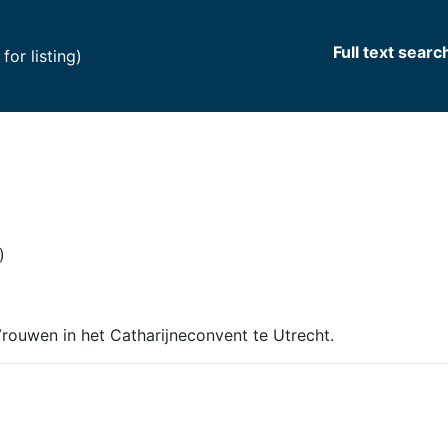
Full text searc
(current)
or listing)
)
Vrouwen in het Catharijneconvent te Utrecht.