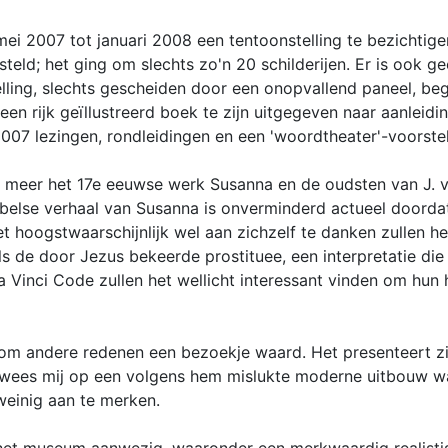
i 2007 tot januari 2008 een tentoonstelling te bezichtigen
teld; het ging om slechts zo'n 20 schilderijen. Er is ook 
lling, slechts gescheiden door een onopvallend paneel, beg
l een rijk geïllustreerd boek te zijn uitgegeven naar aanleid
007 lezingen, rondleidingen en een 'woordtheater'-voorste
der meer het 17e eeuwse werk Susanna en de oudsten van J.
jbelse verhaal van Susanna is onverminderd actueel doordat
et hoogstwaarschijnlijk wel aan zichzelf te danken zullen
 als de door Jezus bekeerde prostituee, een interpretatie di
Vinci Code zullen het wellicht interessant vinden om hun h
m andere redenen een bezoekje waard. Het presenteert zic
pe wees mij op een volgens hem mislukte moderne uitbouw wa
weinig aan te merken.