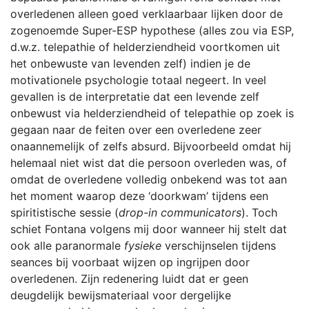
overledenen alleen goed verklaarbaar lijken door de
zogenoemde Super-ESP hypothese (alles zou via ESP,
d.w.z. telepathie of helderziendheid voortkomen uit
het onbewuste van levenden zelf) indien je de
motivationele psychologie totaal negeert. In veel
gevallen is de interpretatie dat een levende zelf
onbewust via helderziendheid of telepathie op zoek is
gegaan naar de feiten over een overledene zeer
onaannemelijk of zelfs absurd. Bijvoorbeeld omdat hij
helemaal niet wist dat die persoon overleden was, of
omdat de overledene volledig onbekend was tot aan
het moment waarop deze ‘doorkwam’ tijdens een
spiritistische sessie (
drop-in communicators
). Toch
schiet Fontana volgens mij door wanneer hij stelt dat
ook alle paranormale
fysieke
verschijnselen tijdens
seances bij voorbaat wijzen op ingrijpen door
overledenen. Zijn redenering luidt dat er geen
deugdelijk bewijsmateriaal voor dergelijke