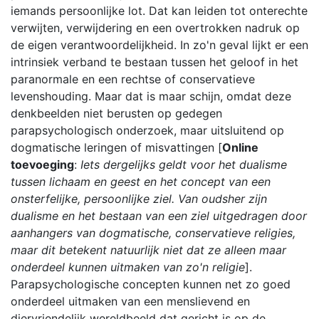
iemands persoonlijke lot. Dat kan leiden tot onterechte
verwijten, verwijdering en een overtrokken nadruk op
de eigen verantwoordelijkheid. In zo'n geval lijkt er een
intrinsiek verband te bestaan tussen het geloof in het
paranormale en een rechtse of conservatieve
levenshouding. Maar dat is maar schijn, omdat deze
denkbeelden niet berusten op gedegen
parapsychologisch onderzoek, maar uitsluitend op
dogmatische leringen of misvattingen [
Online
toevoeging
:
Iets dergelijks geldt voor het dualisme
tussen lichaam en geest en het concept van een
onsterfelijke, persoonlijke ziel. Van oudsher zijn
dualisme en het bestaan van een ziel uitgedragen door
aanhangers van dogmatische, conservatieve religies,
maar dit betekent natuurlijk niet dat ze alleen maar
onderdeel kunnen uitmaken van zo'n religie
].
Parapsychologische concepten kunnen net zo goed
onderdeel uitmaken van een menslievend en
diervriendelijk wereldbeeld dat gericht is op de