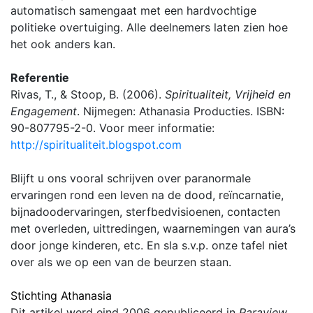
automatisch samengaat met een hardvochtige
politieke overtuiging. Alle deelnemers laten zien hoe
het ook anders kan.
Referentie
Rivas, T., & Stoop, B. (2006).
Spiritualiteit, Vrijheid en
Engagement
. Nijmegen: Athanasia Producties. ISBN:
90-807795-2-0. Voor meer informatie:
http://spiritualiteit.blogspot.com
Blijft u ons vooral schrijven over paranormale
ervaringen rond een leven na de dood, reïncarnatie,
bijnadoodervaringen, sterfbedvisioenen, contacten
met overleden, uittredingen, waarnemingen van aura’s
door jonge kinderen, etc. En sla s.v.p. onze tafel niet
over als we op een van de beurzen staan.
Stichting Athanasia
Dit artikel werd eind 2006 gepubliceerd in
Paraview
.