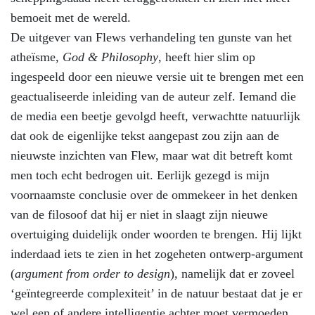
bemoeit met de wereld.
De uitgever van Flews verhandeling ten gunste van het
atheïsme,
God & Philosophy
, heeft hier slim op
ingespeeld door een nieuwe versie uit te brengen met een
geactualiseerde inleiding van de auteur zelf. Iemand die
de media een beetje gevolgd heeft, verwachtte natuurlijk
dat ook de eigenlijke tekst aangepast zou zijn aan de
nieuwste inzichten van Flew, maar wat dit betreft komt
men toch echt bedrogen uit. Eerlijk gezegd is mijn
voornaamste conclusie over de ommekeer in het denken
van de filosoof dat hij er niet in slaagt zijn nieuwe
overtuiging duidelijk onder woorden te brengen. Hij lijkt
inderdaad iets te zien in het zogeheten ontwerp-argument
(
argument from order to design
), namelijk dat er zoveel
‘geïntegreerde complexiteit’ in de natuur bestaat dat je er
wel een of andere intelligentie achter moet vermoeden.