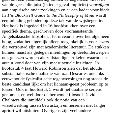
van de geest' die juist (in ieder geval impliciet)
voorafgaat
aan empirische onderzoekingen en er een kader voor biedt.
In
The Blackwell Guide to the Philosophy of Mind
wordt
een inleiding geboden op deze tak van de wijsbegeerte.
Het boek is ingedeeld in 16 hoofdstukken over een
specifiek thema, geschreven door vooraanstaande
Angelsaksische filosofen. Het niveau is over het algemeen
hoog, zodat het eigenlijk alleen toegankelijk is voor lezers
die vertrouwd zijn met academische literatuur. De stukken
kunnen naast als gedegen inleidingen op deelonderwerpen
ook gelezen worden als zelfstandige artikelen waarin een
auteur kond doet van zijn meest actuele inzichten. In
hoofdstuk 4 laat Howard Robinson zien dat het aloude
substantialistische dualisme van o.a. Descartes ondanks
eeuwenoude fysicalistische tegenwerpingen nog steeds de
beste kandidaat lijkt om het lichaam-geest probleem op te
lossen. Ook in hoofdstuk 5 wordt het dualisme serieus
genomen, en wel door de beroemde filosoof David
Chalmers die inmiddels ook de notie van een
wisselwerking tussen bewustzijn en hersenen niet langer
apriori wil uitsluiten. Overigens zijn veel andere