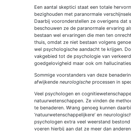
Een aantal skeptici staat een totale hervo
bezighouden met paranormale verschijnselen
Daarbij vooronderstellen ze overigens dat
beschouwen ze de paranormale ervaring als 
bestaan wel ervaringen die men ten onrechte
thuis, omdat ze niet bestaan volgens genoe
wel psychologische aandacht te krijgen. Do
vakgebied tot de psychologie van verkeerde
goedgelovigheid maar ook om hallucinaties
Sommige voorstanders van deze benadering
afwijkende
neurologische
processen in spec
Veel psychologen en cognitiewetenschappe
natuurwetenschappen. Ze vinden de methode
te benaderen. Wrang genoeg kunnen daarbij
‘natuurwetenschappelijkere’ en neurologisch
psychologen extra veel weerstand bestond
voeren hierbij aan dat ze meer dan andere