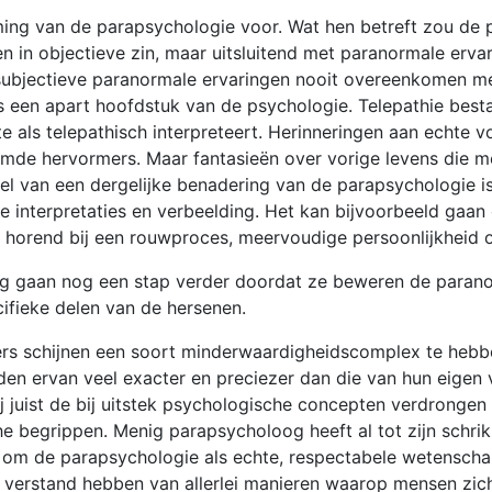
rming van de parapsychologie voor. Wat hen betreft zou de
 in objectieve zin, maar uitsluitend met paranormale ervar
 subjectieve paranormale ervaringen nooit overeenkomen me
een apart hoofdstuk van de psychologie. Telepathie bestaat
 als telepathisch interpreteert. Herinneringen aan echte v
mde hervormers. Maar fantasieën over vorige levens die me
el van een dergelijke benadering van de parapsychologie is
 interpretaties en verbeelding. Het kan bijvoorbeeld gaa
 horend bij een rouwproces, meervoudige persoonlijkheid 
 gaan nog een stap verder doordat ze beweren de paranor
ifieke delen van de hersenen.
rs schijnen een soort minderwaardigheidscomplex te hebb
n ervan veel exacter en preciezer dan die van hun eigen 
 juist de bij uitstek psychologische concepten verdronge
e begrippen. Menig parapsycholoog heeft al tot zijn schrik 
 om de parapsychologie als echte, respectabele wetenscha
n verstand hebben van allerlei manieren waarop mensen zi