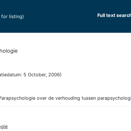
Full text searc
(current)
or listing)
hologie
tiedatum: 5 October, 2006)
arapsychologie over de verhouding tussen parapsychologi
ogie