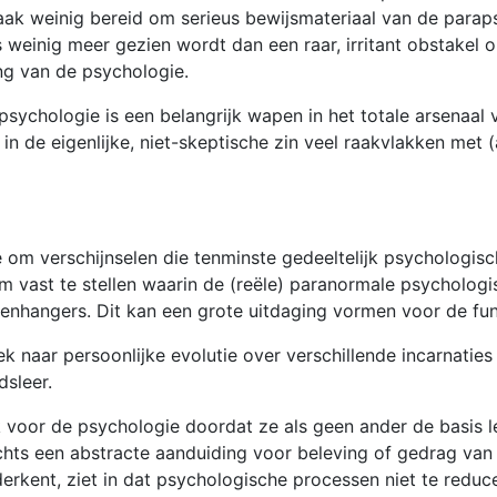
 vaak weinig bereid om serieus bewijsmateriaal van de parap
s weinig meer gezien wordt dan een raar, irritant obstakel
ng van de psychologie.
ychologie is een belangrijk wapen in het totale arsenaal 
 in de eigenlijke, niet-skeptische zin veel raakvlakken me
 om verschijnselen die tenminste gedeeltelijk psychologisc
m vast te stellen waarin de (reële) paranormale psycholog
enhangers. Dit kan een grote uitdaging vormen voor de fu
k naar persoonlijke evolutie over verschillende incarnaties
dsleer.
jk voor de psychologie doordat ze als geen ander de basis
 slechts een abstracte aanduiding voor beleving of gedrag v
kent, ziet in dat psychologische processen niet te reduce