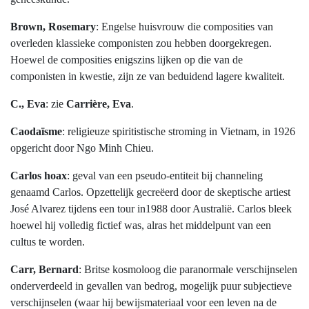
Brown, Rosemary
: Engelse huisvrouw die composities van
overleden klassieke componisten zou hebben doorgekregen.
Hoewel de composities enigszins lijken op die van de
componisten in kwestie, zijn ze van beduidend lagere kwaliteit.
C., Eva
: zie
Carrière, Eva
.
Caodaïsme
: religieuze spiritistische stroming in Vietnam, in 1926
opgericht door Ngo Minh Chieu.
Carlos hoax
: geval van een pseudo-entiteit bij channeling
genaamd Carlos. Opzettelijk gecreëerd door de skeptische artiest
José Alvarez tijdens een tour in1988 door Australië. Carlos bleek
hoewel hij volledig fictief was, alras het middelpunt van een
cultus te worden.
Carr, Bernard
: Britse kosmoloog die paranormale verschijnselen
onderverdeeld in gevallen van bedrog, mogelijk puur subjectieve
verschijnselen (waar hij bewijsmateriaal voor een leven na de