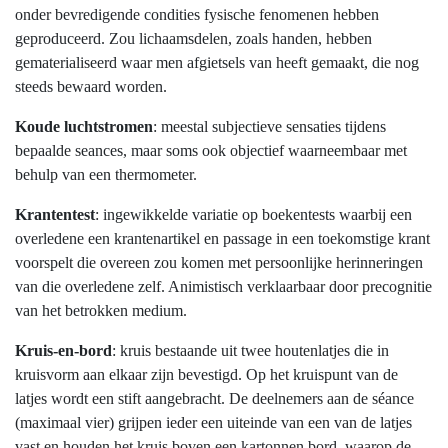
onder bevredigende condities fysische fenomenen hebben
geproduceerd. Zou lichaamsdelen, zoals handen, hebben
gematerialiseerd waar men afgietsels van heeft gemaakt, die nog
steeds bewaard worden.
Koude luchtstromen
: meestal subjectieve sensaties tijdens
bepaalde seances, maar soms ook objectief waarneembaar met
behulp van een thermometer.
Krantentest
: ingewikkelde variatie op boekentests waarbij een
overledene een krantenartikel en passage in een toekomstige krant
voorspelt die overeen zou komen met persoonlijke herinneringen
van die overledene zelf. Animistisch verklaarbaar door precognitie
van het betrokken medium.
Kruis-en-bord
: kruis bestaande uit twee houtenlatjes die in
kruisvorm aan elkaar zijn bevestigd. Op het kruispunt van de
latjes wordt een stift aangebracht. De deelnemers aan de séance
(maximaal vier) grijpen ieder een uiteinde van een van de latjes
vast en houden het kruis boven een kartonnen bord, waarop de