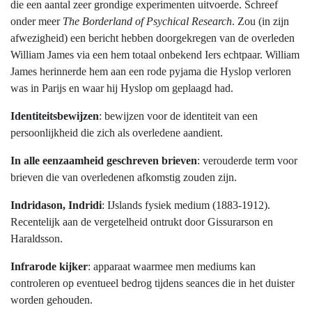
die een aantal zeer grondige experimenten uitvoerde. Schreef
onder meer
The Borderland of Psychical Research
. Zou (in zijn
afwezigheid) een bericht hebben doorgekregen van de overleden
William James via een hem totaal onbekend Iers echtpaar. William
James herinnerde hem aan een rode pyjama die Hyslop verloren
was in Parijs en waar hij Hyslop om geplaagd had.
Identiteitsbewijzen
: bewijzen voor de identiteit van een
persoonlijkheid die zich als overledene aandient.
In alle eenzaamheid geschreven brieven
: verouderde term voor
brieven die van overledenen afkomstig zouden zijn.
Indridason, Indridi
: IJslands fysiek medium (1883-1912).
Recentelijk aan de vergetelheid ontrukt door Gissurarson en
Haraldsson.
Infrarode kijker
: apparaat waarmee men mediums kan
controleren op eventueel bedrog tijdens seances die in het duister
worden gehouden.