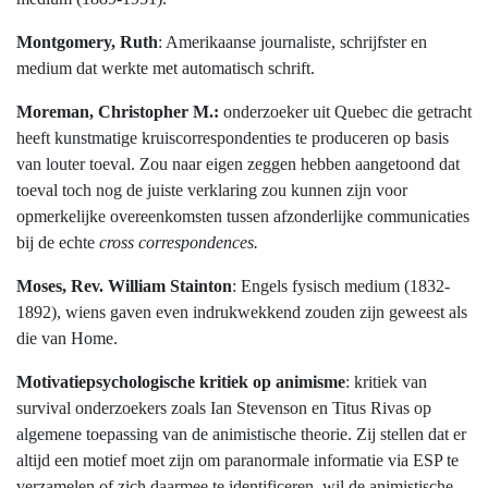
Montgomery, Ruth
: Amerikaanse journaliste, schrijfster en
medium dat werkte met automatisch schrift.
Moreman, Christopher M.:
onderzoeker uit Quebec die getracht
heeft kunstmatige kruiscorrespondenties te produceren op basis
van louter toeval. Zou naar eigen zeggen hebben aangetoond dat
toeval toch nog de juiste verklaring zou kunnen zijn voor
opmerkelijke overeenkomsten tussen afzonderlijke communicaties
bij de echte
cross correspondences.
Moses, Rev. William Stainton
: Engels fysisch medium (1832-
1892), wiens gaven even indrukwekkend zouden zijn geweest als
die van Home.
Motivatiepsychologische kritiek op animisme
: kritiek van
survival onderzoekers zoals Ian Stevenson en Titus Rivas op
algemene toepassing van de animistische theorie. Zij stellen dat er
altijd een motief moet zijn om paranormale informatie via ESP te
verzamelen of zich daarmee te identificeren, wil de animistische