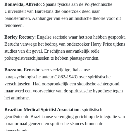
Bonavida, Alfredo
: Spaans fysicus aan de Polytechnische
Universiteit van Barcelona die onderzoek deed naar
bandstemmen. Aanhanger van een animistische theorie voor dit
fenomeen.
Borley Rectory
: Engelse sacristie waar het zou hebben gespookt.
Berucht vanwege het bedrog van onderzoeker Harry Price tijdens
studies van dit geval. Er schijnen aanvankelijk reële
poltergeistverschijnselen te hebben plaatsgevonden.
Bozzano, Ernesto
: zeer veelzijdige, Italiaanse
parapsychologische auteur (1862-1943) over spiritistische
verschijnselen. Had oorspronkelijk een skeptische achtergrond,
maar werd een voorvechter van de spiritistische hypothese tegen
het animisme.
Brazilian Medical Spiritist Association
: spiritistisch
georiënteerde Braziliaanse vereniging gericht op de integratie van
paranormaal genezen en spiritische séances binnen de
geneeskunde.