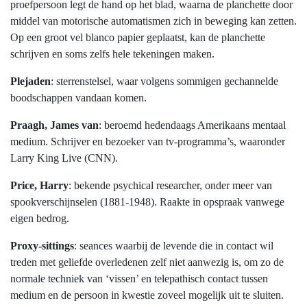
proefpersoon legt de hand op het blad, waarna de planchette door
middel van motorische automatismen zich in beweging kan zetten.
Op een groot vel blanco papier geplaatst, kan de planchette
schrijven en soms zelfs hele tekeningen maken.
Plejaden
: sterrenstelsel, waar volgens sommigen gechannelde
boodschappen vandaan komen.
Praagh, James van
: beroemd hedendaags Amerikaans mentaal
medium. Schrijver en bezoeker van tv-programma’s, waaronder
Larry King Live (CNN).
Price, Harry
: bekende psychical researcher, onder meer van
spookverschijnselen (1881-1948). Raakte in opspraak vanwege
eigen bedrog.
Proxy-sittings
: seances waarbij de levende die in contact wil
treden met geliefde overledenen zelf niet aanwezig is, om zo de
normale techniek van ‘vissen’ en telepathisch contact tussen
medium en de persoon in kwestie zoveel mogelijk uit te sluiten.