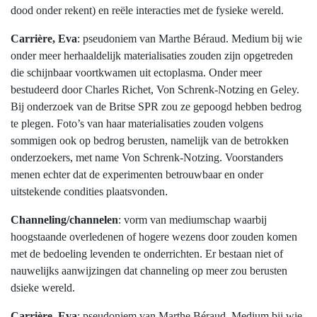
dood onder rekent) en reële interacties met de fysieke wereld.
Carrière, Eva
: pseudoniem van Marthe Béraud. Medium bij wie
onder meer herhaaldelijk materialisaties zouden zijn opgetreden
die schijnbaar voortkwamen uit ectoplasma. Onder meer
bestudeerd door Charles Richet, Von Schrenk-Notzing en Geley.
Bij onderzoek van de Britse SPR zou ze gepoogd hebben bedrog
te plegen. Foto’s van haar materialisaties zouden volgens
sommigen ook op bedrog berusten, namelijk van de betrokken
onderzoekers, met name Von Schrenk-Notzing. Voorstanders
menen echter dat de experimenten betrouwbaar en onder
uitstekende condities plaatsvonden
.
Channeling/channelen
: vorm van mediumschap waarbij
hoogstaande overledenen of hogere wezens door zouden komen
met de bedoeling levenden te onderrichten. Er bestaan niet of
nauwelijks aanwijzingen dat channeling op meer zou berusten
dsieke wereld.
Carrière, Eva
: pseudoniem van Marthe Béraud. Medium bij wie