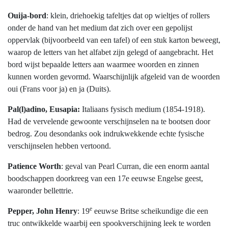
Ouija-bord
: klein, driehoekig tafeltjes dat op wieltjes of rollers
onder de hand van het medium dat zich over een gepolijst
oppervlak (bijvoorbeeld van een tafel) of een stuk karton beweegt,
waarop de letters van het alfabet zijn gelegd of aangebracht. Het
bord wijst bepaalde letters aan waarmee woorden en zinnen
kunnen worden gevormd. Waarschijnlijk afgeleid van de woorden
oui (Frans voor ja) en ja (Duits).
Pal(l)adino, Eusapia:
Italiaans fysisch medium (1854-1918).
Had de vervelende gewoonte verschijnselen na te bootsen door
bedrog. Zou desondanks ook indrukwekkende echte fysische
verschijnselen hebben vertoond.
Patience Worth
: geval van Pearl Curran, die een enorm aantal
boodschappen doorkreeg van een 17e eeuwse Engelse geest,
waaronder bellettrie.
e
Pepper, John Henry
: 19
eeuwse Britse scheikundige die een
truc ontwikkelde waarbij een spookverschijning leek te worden