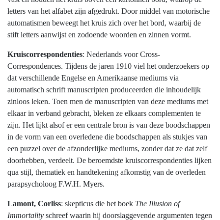
letters van het alfabet zijn afgedrukt. Door middel van motorische
automatismen beweegt het kruis zich over het bord, waarbij de
stift letters aanwijst en zodoende woorden en zinnen vormt.
Kruiscorrespondenties
: Nederlands voor Cross-
Correspondences. Tijdens de jaren 1910 viel het onderzoekers op
dat verschillende Engelse en Amerikaanse mediums via
automatisch schrift manuscripten produceerden die inhoudelijk
zinloos leken. Toen men de manuscripten van deze mediums met
elkaar in verband gebracht, bleken ze elkaars complementen te
zijn. Het lijkt alsof er een centrale bron is van deze boodschappen
in de vorm van een overledene die boodschappen als stukjes van
een puzzel over de afzonderlijke mediums, zonder dat ze dat zelf
doorhebben, verdeelt. De beroemdste kruiscorrespondenties lijken
qua stijl, thematiek en handtekening afkomstig van de overleden
parapsycholoog F.W.H. Myers.
Lamont, Corliss
: skepticus die het boek
The Illusion of
Immortality
schreef waarin hij doorslaggevende argumenten tegen